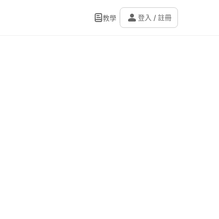
person
登入 / 註冊
教學