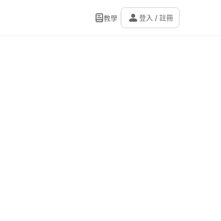
person
登入 / 註冊
教學