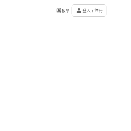
person
登入 / 註冊
教學