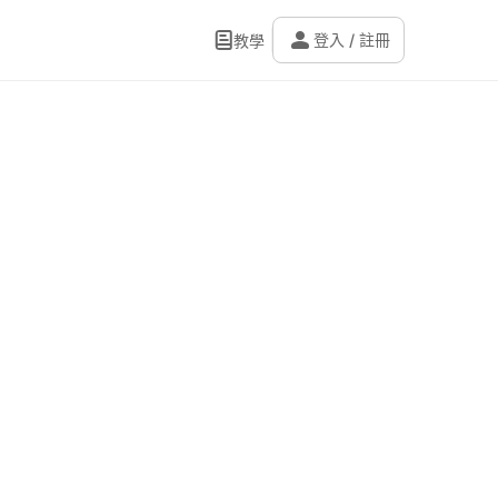
person
登入 / 註冊
教學