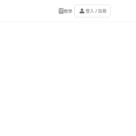
person
登入 / 註冊
教學