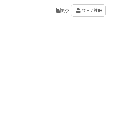
person
登入 / 註冊
教學